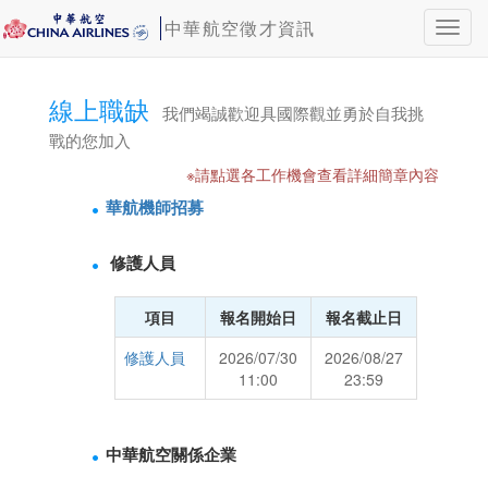
中華航空徵才資訊
Toggl
navig
線上職缺
我們竭誠歡迎具國際觀並勇於自我挑
戰的您加入
※請點選各工作機會查看詳細簡章內容
華航機師招募
修護人員
項目
報名開始日
報名截止日
修護人員
2026/07/30
2026/08/27
11:00
23:59
中華航空關係企業